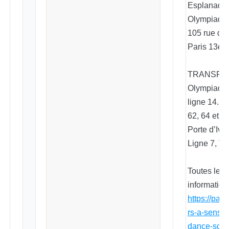
Esplanade
Olympiades
105 rue de 
Paris 13e.
TRANSPOR
Olympiades
ligne 14. 
62, 64 et 83
Porte d’Ivry
Ligne 7, T
Toutes les
information
https://pari
rs-a-sensat
dance-scho