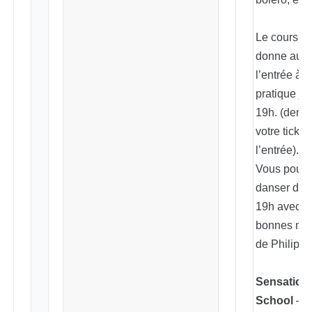
Le cours (1
donne aussi
l’entrée à l
pratique ju
19h. (dem
votre ticket
l’entrée).
Vous pourr
danser de 
19h avec l
bonnes mu
de Philippe
Sensation
School
–