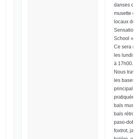
danses de 
musette da
locaux de l
Sensation
School » .
Ce sera ma
les lundis 
à 17h00.
Nous travai
les bases 
principale
pratiquées 
bals musett
bals rétro :
paso-doble,
foxtrot, java
boléro, et