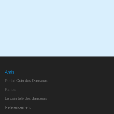
Amis
Portail Coin des Danseurs
Paribal
Le coin télé des danseurs
Référencement