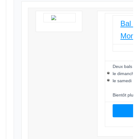
Bal d
Montr
Deux bals mu
le dimanche 
le samedi 16
Bientôt plus d